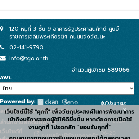
120 หมู่ที่ 3 ชั้น 9 อาคารรัฐประศาสนภักดี ศูนย์
ราชการเฉลิมพระเกียรติฯ ถนนแจ้งวัฒนะ
02-141-9790
info@tgo.or.th
589066
จำนวนผู้เข้าชม
ภาษา
Powered by:
รุ่นโปรแกรม:
x
สนับสนุนระบบ Thai-GDC โดย
เว็บไซต์นี้ใช้ "คุกกี้" เพื่อวัตถุประสงค์ในการพัฒนาการ
2.2.1
เข้าถึงบริการของผู้ใช้ให้ดียิ่งขึ้น หากต้องการเปิดใช้
วันที่: 2024-
สำนักงานสถิติแห่งชาติ
งานคุกกี้ โปรดคลิก "ยอมรับคุกกี้"
เว็บไซต์ที่
06-20
ระบบบัญชีข้อมูลภาครัฐ
คุณสามารถถอนการยินยอมของคุณได้ตลอดเวลา