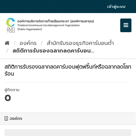
Skip
เข้าสู่ระบบ
to
content
Togg
navi
องค์กร
สำนักรับรองธุรกิจคาร์บอนต่ำ
สถิติการรับรองฉลากลดคาร์บอน...
สถิติการรับรองฉลากลดคาร์บอนฟุตพริ้นท์หรือฉลากลดโลก
ร้อน
ผู้ติดตาม
0
องค์กร