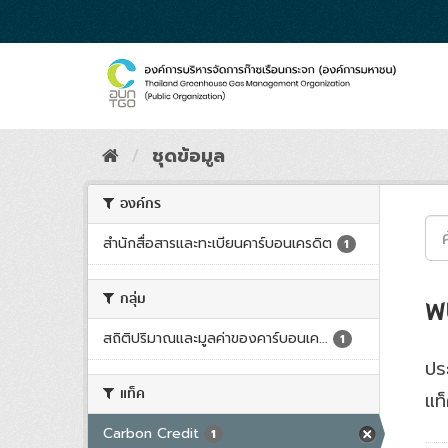
Skip
to
content
ชุดข้อมูล
องค์กร
สำนักสื่อสารและทะเบียนคาร์บอนเครดิต
1
กลุ่ม
พ
สถิติปริมาณและมูลค่าของคาร์บอนเค...
1
ปร
แท็ค
แท็
Carbon Credit
1