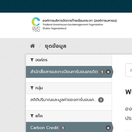
Skip
to
content
ชุดข้อมูล
องค์กร
สำนักสื่อสารและทะเบียนคาร์บอนเครดิต
1
กลุ่ม
พ
สถิติปริมาณและมูลค่าของคาร์บอนเค...
1
อง
แท็ค
ปร
Carbon Credit
1