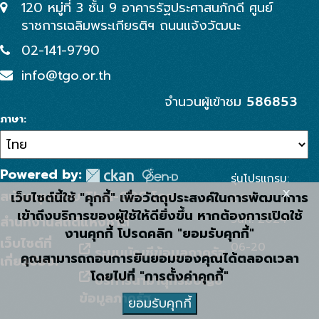
120 หมู่ที่ 3 ชั้น 9 อาคารรัฐประศาสนภักดี ศูนย์
ราชการเฉลิมพระเกียรติฯ ถนนแจ้งวัฒนะ
02-141-9790
info@tgo.or.th
586853
จำนวนผู้เข้าชม
ภาษา
Powered by:
รุ่นโปรแกรม:
x
สนับสนุนระบบ Thai-GDC โดย
เว็บไซต์นี้ใช้ "คุกกี้" เพื่อวัตถุประสงค์ในการพัฒนาการ
2.2.1
เข้าถึงบริการของผู้ใช้ให้ดียิ่งขึ้น หากต้องการเปิดใช้
วันที่: 2024-
สำนักงานสถิติแห่งชาติ
งานคุกกี้ โปรดคลิก "ยอมรับคุกกี้"
เว็บไซต์ที่
06-20
ระบบบัญชีข้อมูลภาครัฐ
คุณสามารถถอนการยินยอมของคุณได้ตลอดเวลา
เกี่ยวข้อง:
โดยไปที่ "การตั้งค่าคุกกี้"
บริการนามานุกรมบัญชี
ข้อมูลภาครัฐ
ยอมรับคุกกี้