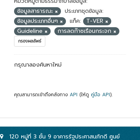
หมวดหมู่ตามธรรมาภิบาลข้อมูล:
ข้อมูลสาธารณะ
ประเภทชุดข้อมูล:
ข้อมูลประเภทอื่นๆ
แท็ค:
T-VER
Guideline
การลดก๊าซเรือนกระจก
กรองผลลัพธ์
กรุณาลองค้นหาใหม่
คุณสามารถเข้าถึงคลังทาง
API
(ให้ดู
คู่มือ API
).
120 หมู่ที่ 3 ชั้น 9 อาคารรัฐประศาสนภักดี ศูนย์