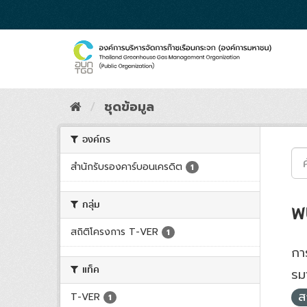
Skip
to
content
ชุดข้อมูล
องค์กร
สำนักรับรองคาร์บอนเครดิต
1
กลุ่ม
พ
สถิติโครงการ T-VER
1
การ
แท็ค
รม
ส
T-VER
1