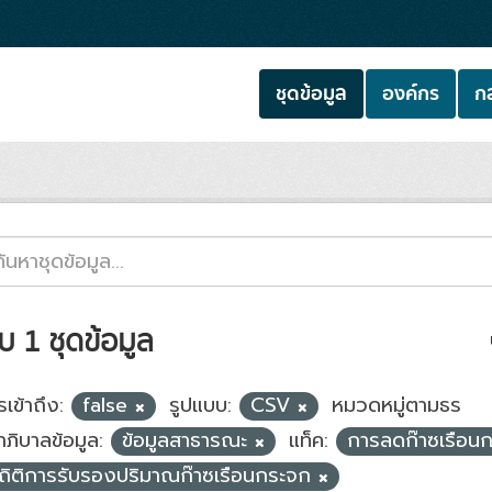
ชุดข้อมูล
องค์กร
กล
บ 1 ชุดข้อมูล
เข้าถึง:
false
รูปแบบ:
CSV
หมวดหมู่ตามธร
าภิบาลข้อมูล:
ข้อมูลสาธารณะ
แท็ค:
การลดก๊าซเรือน
ถิติการรับรองปริมาณก๊าซเรือนกระจก