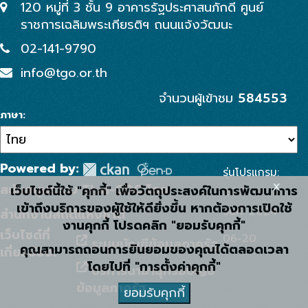
120 หมู่ที่ 3 ชั้น 9 อาคารรัฐประศาสนภักดี ศูนย์
ราชการเฉลิมพระเกียรติฯ ถนนแจ้งวัฒนะ
02-141-9790
info@tgo.or.th
584553
จำนวนผู้เข้าชม
ภาษา
Powered by:
รุ่นโปรแกรม:
x
สนับสนุนระบบ Thai-GDC โดย
เว็บไซต์นี้ใช้ "คุกกี้" เพื่อวัตถุประสงค์ในการพัฒนาการ
2.2.1
เข้าถึงบริการของผู้ใช้ให้ดียิ่งขึ้น หากต้องการเปิดใช้
วันที่: 2024-
สำนักงานสถิติแห่งชาติ
งานคุกกี้ โปรดคลิก "ยอมรับคุกกี้"
เว็บไซต์ที่
06-20
ระบบบัญชีข้อมูลภาครัฐ
คุณสามารถถอนการยินยอมของคุณได้ตลอดเวลา
เกี่ยวข้อง:
โดยไปที่ "การตั้งค่าคุกกี้"
บริการนามานุกรมบัญชี
ข้อมูลภาครัฐ
ยอมรับคุกกี้