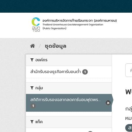
Skip
to
content
ชุดข้อมูล
องค์กร
สำนักรับรองธุรกิจคาร์บอนต่ำ
1
กลุ่ม
พ
สถิติการรับรองฉลากลดคาร์บอนฟุตพร...
1
กลุ
หม
แท็ค
ส